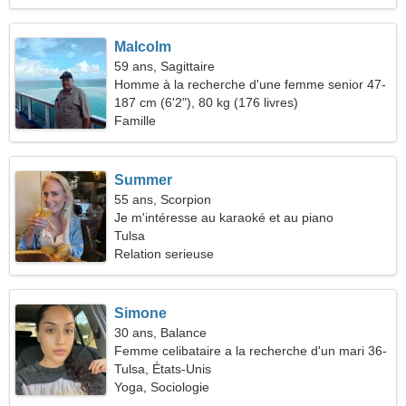
Malcolm
59 ans, Sagittaire
Homme à la recherche d'une femme senior 47-
56
187 cm (6'2"), 80 kg (176 livres)
Famille
Summer
55 ans, Scorpion
Je m'intéresse au karaoké et au piano
Tulsa
Relation serieuse
Simone
30 ans, Balance
Femme celibataire a la recherche d'un mari 36-
40
Tulsa, États-Unis
Yoga, Sociologie