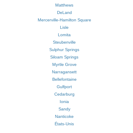
Matthews
DeLand
Mercerville-Hamilton Square
Lisle
Lomita
Steubenville
Sulphur Springs
Siloam Springs
Myrtle Grove
Narragansett
Bellefontaine
Gulfport
Cedarburg
Ionia
Sandy
Nanticoke
États-Unis