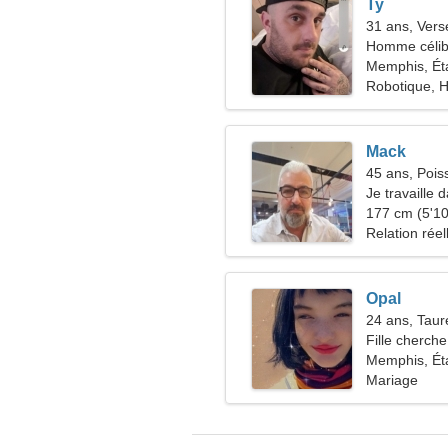
Ty
31 ans, Ver
Homme célib
Memphis, Ét
Robotique, H
Mack
45 ans, Pois
Je travaille 
recherche d
177 cm (5'10"
Relation réel
Opal
24 ans, Tau
Fille cherche
Memphis, Ét
Mariage