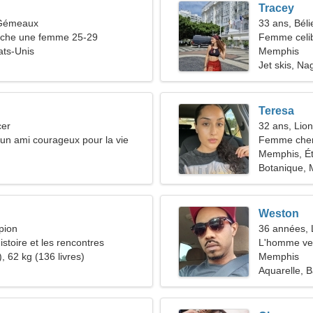
Tracey
 Gémeaux
33 ans, Béli
che une femme 25-29
Femme celib
ats-Unis
Memphis
Jet skis, Na
Teresa
cer
32 ans, Lion
d'un ami courageux pour la vie
Femme cher
Memphis, Ét
Botanique, 
Weston
pion
36 années, 
histoire et les rencontres
L'homme ve
, 62 kg (136 livres)
Memphis
Aquarelle, B