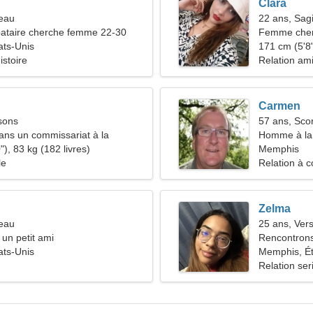
Clara
seau
22 ans, Sagi
ataire cherche femme 22-30
Femme che
ats-Unis
171 cm (5'8"
istoire
Relation am
Carmen
sons
57 ans, Sco
dans un commissariat à la
Homme à la 
'une femme sympathique
), 83 kg (182 livres)
46-52
Memphis
le
Relation à c
Zelma
reau
25 ans, Ver
 un petit ami
Rencontrons
ats-Unis
charmante
Memphis, Ét
Relation ser