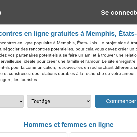
Se connect
ontres en ligne gratuites à Memphis, États
contres en ligne populaire à Memphis, États-Unis. Le projet aide à tro
s, à négocier des rencontres potentielles, pour cela vous devez créer un
aidez vos partenaires potentiels à se faire un ami et à trouver une relat
rveilleuse, idéale pour créer une famille et l'amour. Le site enregis
ront-ils pour la communication, retrouvez-les en recherchant différents
et construisez des relations durables à la recherche de votre amour. R
ngers, les touristes.
Hommes et femmes en ligne