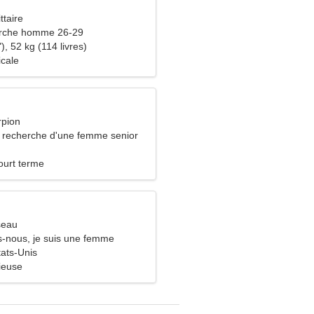
ttaire
rche homme 26-29
), 52 kg (114 livres)
icale
rpion
recherche d'une femme senior
ourt terme
seau
-nous, je suis une femme
ats-Unis
ieuse