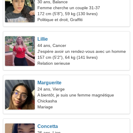
30 ans, Balance
Femme cherche un couple 31-37
172 cm (5'8"), 59 kg (130 livres)
Politique et droit, Graffiti
Lillie
44 ans, Cancer
J'espère avoir un rendez-vous avec un homme
noble
157 cm (5'2"), 64 kg (141 livres)
Relation serieuse
Marguerite
24 ans, Vierge
A bientôt, je suis une femme magnétique
Chickasha
Mariage
Concetta
26 ans, Lion