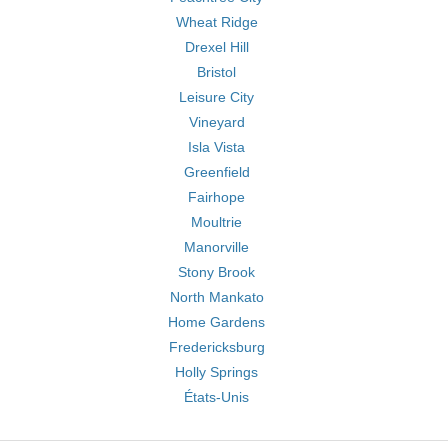
Wheat Ridge
Drexel Hill
Bristol
Leisure City
Vineyard
Isla Vista
Greenfield
Fairhope
Moultrie
Manorville
Stony Brook
North Mankato
Home Gardens
Fredericksburg
Holly Springs
États-Unis