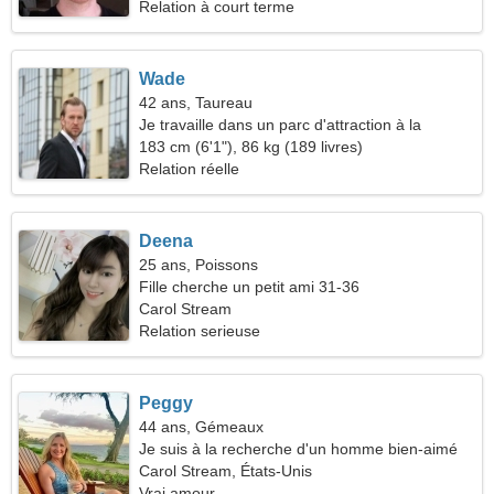
Relation à court terme
Wade
42 ans, Taureau
Je travaille dans un parc d'attraction à la
recherche d'une femme sensuelle
183 cm (6'1"), 86 kg (189 livres)
Relation réelle
Deena
25 ans, Poissons
Fille cherche un petit ami 31-36
Carol Stream
Relation serieuse
Peggy
44 ans, Gémeaux
Je suis à la recherche d'un homme bien-aimé
pour la datation
Carol Stream, États-Unis
Vrai amour