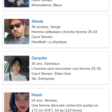
45
Carol Stream
Minimalisme, Bleus
Stevie
36 années, Vierge
Homme célibataire cherche femme 25-33
Carol Stream
Handball, La physique
Gerardo
35 ans, Gémeaux
L'homme veut rencontrer une femme 25-30
Carol Stream, États-Unis
Ski, Entreprise
Hazel
24 ans, Verseau
Une femme dévouée recherche quelqu'un
comme vous
172 cm (5'8"), 54 kg (119 livres)