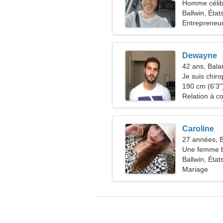
Homme célib
Ballwin, État
Entrepreneur
Dewayne
42 ans, Bala
Je suis chir
femme timid
190 cm (6'3")
Relation à c
Caroline
27 années, 
Une femme 
Ballwin, État
Mariage