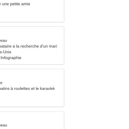
 une petite amie
reau
ataire a la recherche d'un mari
ts-Unis
 Infographie
er
patins à roulettes et le karaoké
seau