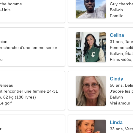
rche homme
Guy cherche
s-Unis
Ballwin
Famille
Celina
pion
31 ans, Tau
recherche d'une femme senior
Femme celib
37-43
Ballwin, Éta
le
Films vidéo,
Cindy
Verseau
56 ans, Béli
t rencontrer une femme 24-31
J'adore les 
, 82 kg (180 livres)
Ballwin
Le golf
Vrai amour
Linda
r
33 ans, Ver