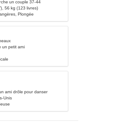
che un couple 37-44
), 56 kg (123 livres)
angères, Plongée
meaux
e un petit ami
icale
un ami drôle pour danser
ts-Unis
ieuse