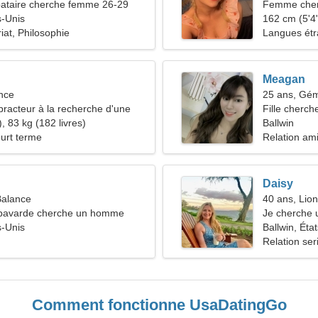
ataire cherche femme 26-29
Femme cher
s-Unis
162 cm (5'4"
iat, Philosophie
Langues étr
Meagan
nce
25 ans, Gé
opracteur à la recherche d'une
Fille cherch
e
, 83 kg (182 livres)
Ballwin
ourt terme
Relation am
Daisy
Balance
40 ans, Lion
bavarde cherche un homme
Je cherche 
s-Unis
Ballwin, Éta
Relation ser
Comment fonctionne UsaDatingGo