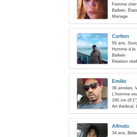
Femme che
Ballwin, État
Mariage
Carlton
55 ans, Scor
Homme à la 
Ballwin
Relation réel
Emilio
36 années, 
L'homme veu
185 cm (6'1")
Art théâtral, 
Alfredo
34 ans, Bélie