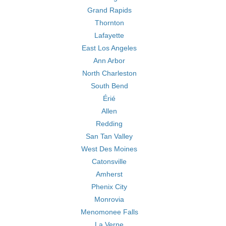
Grand Rapids
Thornton
Lafayette
East Los Angeles
Ann Arbor
North Charleston
South Bend
Érié
Allen
Redding
San Tan Valley
West Des Moines
Catonsville
Amherst
Phenix City
Monrovia
Menomonee Falls
La Verne