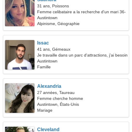
31 ans, Poissons
Femme celibataire a la recherche d'un mari 36-
40
Austintown
Alpinisme, Géographie
Issac
41 ans, Gémeaux
Je travaille dans un parc d'attractions, j'ai besoin
d'une femme pleine d'esprit
Austintown
Famille
Alexandria
27 années, Taureau
Femme cherche homme
Austintown, États-Unis
Mariage
Cleveland