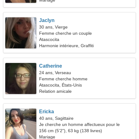
Mariage
Jaclyn
30 ans, Vierge
Femme cherche un couple
Atascocita
Harmonie intérieure, Graffiti
Catherine
24 ans, Verseau
Femme cherche homme
Atascocita, États-Unis
Relation amicale
Ericka
40 ans, Sagittaire
Je cherche un homme affectueux pour le
camping
156 cm (5'2"), 63 kg (138 livres)
Mariage